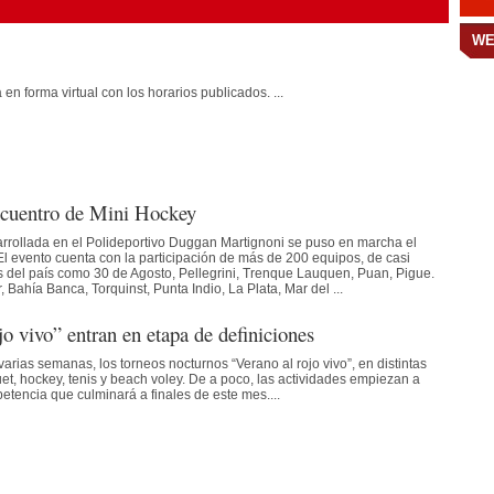
WE
 en forma virtual con los horarios publicados. ...
ncuentro de Mini Hockey
rrollada en el Polideportivo Duggan Martignoni se puso en marcha el
l evento cuenta con la participación de más de 200 equipos, de casi
os del país como 30 de Agosto, Pellegrini, Trenque Lauquen, Puan, Pigue.
Bahía Banca, Torquinst, Punta Indio, La Plata, Mar del ...
o vivo” entran en etapa de definiciones
arias semanas, los torneos nocturnos “Verano al rojo vivo”, en distintas
uet, hockey, tenis y beach voley. De a poco, las actividades empiezan a
petencia que culminará a finales de este mes....