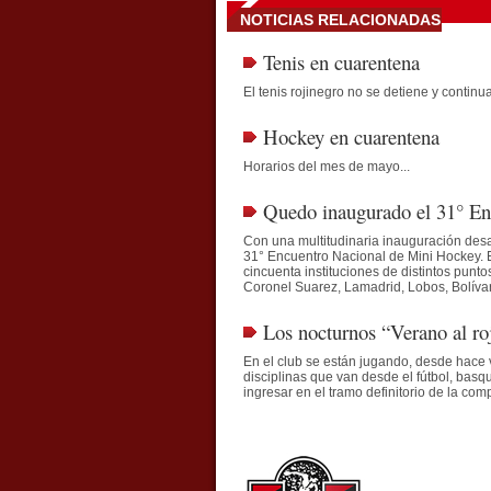
NOTICIAS RELACIONADAS
Tenis en cuarentena
El tenis rojinegro no se detiene y continua
Hockey en cuarentena
Horarios del mes de mayo...
Quedo inaugurado el 31° E
Con una multitudinaria inauguración desa
31° Encuentro Nacional de Mini Hockey. E
cincuenta instituciones de distintos punt
Coronel Suarez, Lamadrid, Lobos, Bolívar, 
Los nocturnos “Verano al roj
En el club se están jugando, desde hace v
disciplinas que van desde el fútbol, basq
ingresar en el tramo definitorio de la com