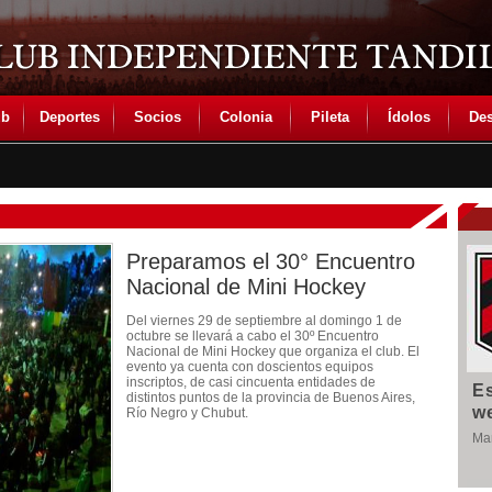
ub
Deportes
Socios
Colonia
Pileta
Ídolos
Des
Preparamos el 30° Encuentro
Nacional de Mini Hockey
Del viernes 29 de septiembre al domingo 1 de
octubre se llevará a cabo el 30º Encuentro
Nacional de Mini Hockey que organiza el club. El
evento ya cuenta con doscientos equipos
inscriptos, de casi cincuenta entidades de
E
distintos puntos de la provincia de Buenos Aires,
w
Río Negro y Chubut.
Man