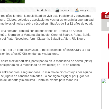
tres días, tendrán la posibilidad de vivir este tradicional y convocante
BU
negra. Clubes, colegios y asociaciones vecinales tendrán la oportunidad
 como lo es el hockey sobre césped en niñas/os de 8 a 12 años de edad.
una semana, contará con delegaciones de: Treinta de Agosto,
igüe, Sierra de la Ventana, Salliquelo, Coronel Suárez, Rojas, Bahía
 del Plata, Necochea, Azul, Olavarría, Saladillo, Allen, Río Negro,
rías, por un lado octava/sub12 (nacidos en los años 05/06) y la otra
 en los años 07/08), en damas y caballeros.
 hasta diez deportistas, participando en la modalidad de seven (siete).
rticipando en la modalidad de five (cinco) en 1/8 de cancha.
ios entrenadores, asegurándose un mínimo de cinco cotejos por equipo
se jugará en canchas cubiertas. La consigna es jugar por jugar, sin
ría del deporte y la amistad. Habrá souvenirs para todos los