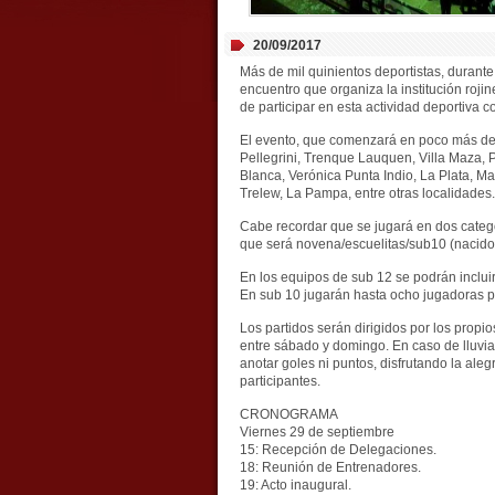
20/09/2017
Más de mil quinientos deportistas, durante 
encuentro que organiza la institución roji
de participar en esta actividad deportiva
El evento, que comenzará en poco más de 
Pellegrini, Trenque Lauquen, Villa Maza, P
Blanca, Verónica Punta Indio, La Plata, Mar
Trelew, La Pampa, entre otras localidades.
Cabe recordar que se jugará en dos catego
que será novena/escuelitas/sub10 (nacidos
En los equipos de sub 12 se podrán incluir
En sub 10 jugarán hasta ocho jugadoras pa
Los partidos serán dirigidos por los prop
entre sábado y domingo. En caso de lluvia 
anotar goles ni puntos, disfrutando la aleg
participantes.
CRONOGRAMA
Viernes 29 de septiembre
15: Recepción de Delegaciones.
18: Reunión de Entrenadores.
19: Acto inaugural.